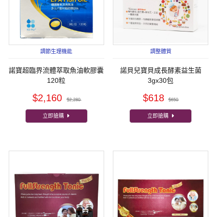
調節生理機能
調整體質
諾寶超臨界流體萃取魚油軟膠囊
諾貝兒寶貝成長酵素益生菌
120粒
3gx30包
$2,160
$618
$2,280
$650
立即搶購
立即搶購