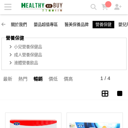
營養保健 | 丁丁健康easy購
關於我們
嬰品超值專區
醫美保養品牌
營養保健
嬰兒
營養保健
小兒營養保健品
成人營養保健品
液體營養飲品
1 / 4
最新
熱門
暢銷
價低
價高