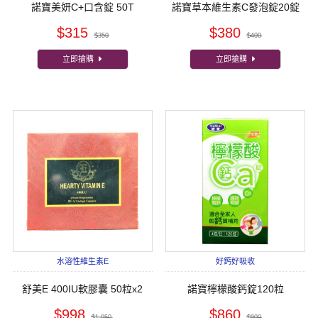
諾寶美妍C+口含錠 50T
諾寶草本維生素C發泡錠20錠
$315
$380
$350
$400
立即搶購
立即搶購
水溶性維生素E
好鈣好吸收
舒美E 400IU軟膠囊 50粒x2
諾寶檸檬酸鈣錠120粒
$998
$860
$1,050
$900