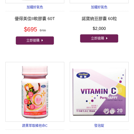
加鐵好氣色
加鐵好氣色
優得美佳II軟膠囊 60T
諾寶納豆膠囊 60粒
$695
$2,000
$730
立即搶購
立即搶購
蔬果萃取維他命C
發泡錠