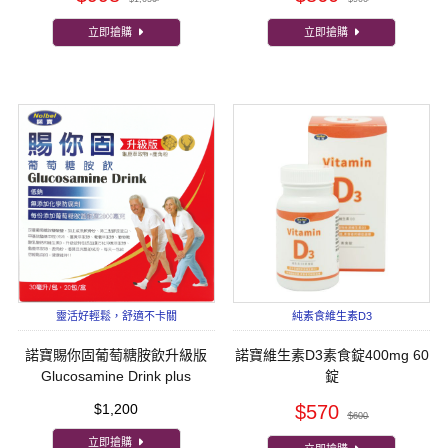
立即搶購
立即搶購
靈活好輕鬆，舒適不卡關
純素食維生素D3
諾寶賜你固葡萄糖胺飲升級版
諾寶維生素D3素食錠400mg 60
Glucosamine Drink plus
錠
$1,200
$570
$600
立即搶購