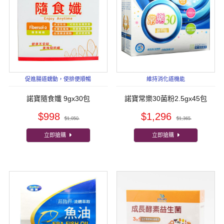
促進腸道蠕動，使排便順暢
維持消化道機能
諾寶隨食孅 9gx30包
諾寶常樂30菌粉2.5gx45包
$998
$1,296
$1,050
$1,365
立即搶購
立即搶購