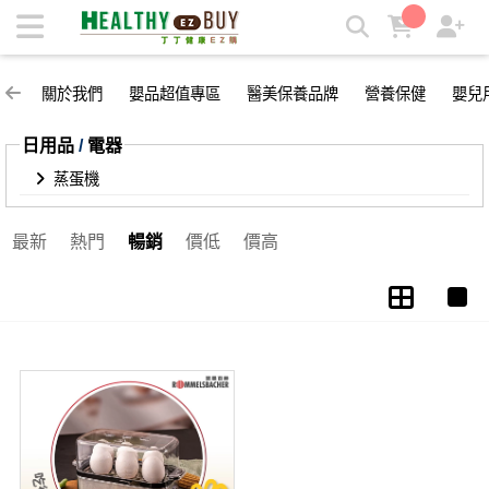
蒸蛋機 | 丁丁健康easy購
關於我們
嬰品超值專區
醫美保養品牌
營養保健
嬰兒
日用品
/
電器
蒸蛋機
最新
熱門
暢銷
價低
價高