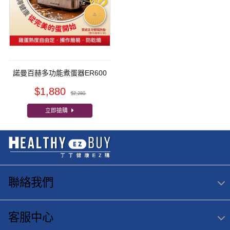
諾曼百赫多功能煮蛋器ER600
$1,880
$2,280
立即搶購
聯絡我們
客服中心