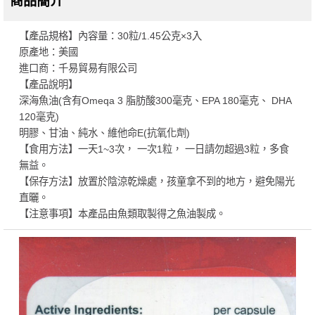
商品簡介
【產品規格】內容量：30粒/1.45公克×3入
原產地：美國
進口商：千易貿易有限公司
【產品說明】
深海魚油(含有Omeqa 3 脂肪酸300毫克、EPA 180毫克、 DHA
120毫克)
明膠、甘油、純水、維他命E(抗氧化劑)
【食用方法】一天1~3次， 一次1粒， 一日請勿超過3粒，多食
無益。
【保存方法】放置於陰涼乾燥處，孩童拿不到的地方，避免陽光
直曬。
【注意事項】本產品由魚類取製得之魚油製成。