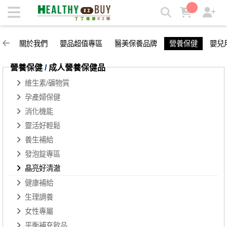
晶亮好清澈 | 丁丁健康easy購
關於我們
嬰品超值專區
醫美保養品牌
營養保健
嬰兒
營養保健
/
成人營養保健品
維生素/礦物質
孕產婦保健
消化機能
靈活好輕鬆
養生補給
發泡錠專區
晶亮好清澈
健康補給
生理調養
女性專屬
平衡補充飲品