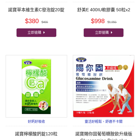
諾寶草本維生素C發泡錠20錠
舒美E 400IU軟膠囊 50粒x2
$380
$998
$400
$1,050
立即搶購
立即搶購
好鈣好吸收
靈活好輕鬆，舒適不卡關
諾寶檸檬酸鈣錠120粒
諾寶賜你固葡萄糖胺飲升級版