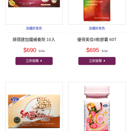
加鐵好氣色
加鐵好氣色
婦孺健加鐵補養劑 10入
優得美佳II軟膠囊 60T
$690
$695
$730
$730
立即搶購
立即搶購