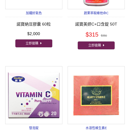
加鐵好氣色
蔬果萃取維他命C
諾寶納豆膠囊 60粒
諾寶美妍C+口含錠 50T
$2,000
$315
$350
立即搶購
立即搶購
發泡錠
水溶性維生素E