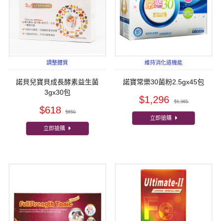
調整體質
維持消化道機能
諾貝兒寶貝成長酵素益生菌
諾寶常樂30菌粉2.5gx45包
3gx30包
$1,296
$1,365
$618
$650
立即搶購
立即搶購