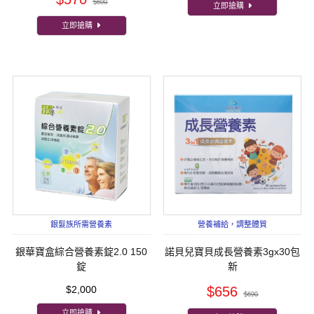
$600
立即搶購
立即搶購
銀髮族所需營養素
營養補給，調整體質
銀華寶盒綜合營養素錠2.0 150
諾貝兒寶貝成長營養素3gx30包
錠
新
$2,000
$656
$690
立即搶購