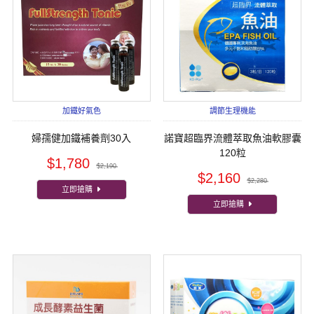
加鐵好氣色
調節生理機能
婦孺健加鐵補養劑30入
諾寶超臨界流體萃取魚油軟膠囊
120粒
$1,780
$2,190
$2,160
$2,280
立即搶購
立即搶購