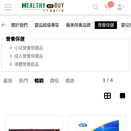
營養保健 | 丁丁健康easy購
關於我們
嬰品超值專區
醫美保養品牌
營養保健
嬰兒
營養保健
小兒營養保健品
成人營養保健品
液體營養飲品
1 / 4
最新
熱門
暢銷
價低
價高