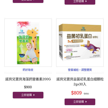
立即搶購
鈣好吸收
營養補給，調整體質
諾貝兒寶貝海藻鈣營養素200G
諾貝兒寶貝益菌初乳蛋白細顆粒
2gx30入
$900
$809
$850
立即搶購
立即搶購